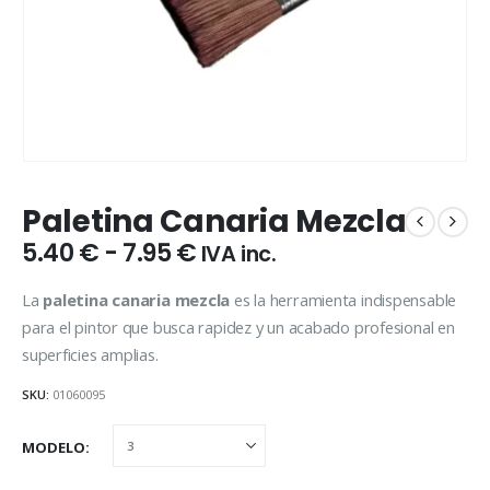
Paletina Canaria Mezcla
Rango
5.40
€
-
7.95
€
IVA inc.
de
precios:
La
paletina canaria mezcla
es la herramienta indispensable
desde
para el pintor que busca rapidez y un acabado profesional en
5.40 €
superficies amplias.
hasta
7.95 €
SKU:
01060095
MODELO