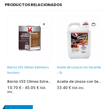
PRODUCTOS RELACIONADOS
Este producto tiene múltiples variantes. Las opciones se pueden elegir en la página de producto
Este producto t
Barniz V33 Climas Extremos
Aceite de Linaza con Secante
B
Incoloro
– 5L
I
Barniz V33 Climas Extremos Incoloro
Aceite de Linaza con Secante – 5L
Rango
10.70
€
-
45.05
€
33.40
€
3
IVA
IVA inc.
de
inc.
i
precios:
desde
10.70 €
hasta