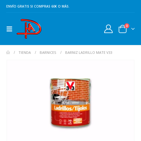
ENVÍO GRATIS SI COMPRAS 60€ O MÁS.
0
TIENDA
BARNICES
BARNIZ LADRILLO MATE V33