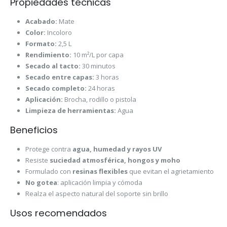
Propiedades técnicas
Acabado:
Mate
Color:
Incoloro
Formato:
2,5 L
Rendimiento:
10 m²/L por capa
Secado al tacto:
30 minutos
Secado entre capas:
3 horas
Secado completo:
24 horas
Aplicación:
Brocha, rodillo o pistola
Limpieza de herramientas:
Agua
Beneficios
Protege contra
agua, humedad y rayos UV
Resiste
suciedad atmosférica, hongos y moho
Formulado con
resinas flexibles
que evitan el agrietamiento
No gotea
: aplicación limpia y cómoda
Realza el aspecto natural del soporte sin brillo
Usos recomendados