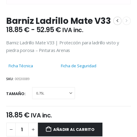
Barniz Ladrillo Mate V33
Rango
18.85
€
-
52.95
€
IVA inc.
de
precios:
Barniz Ladrillo Mate V33 | Protección para ladrillo visto y
desde
piedra porosa – Pinturas Arenas
18.85 €
hasta
Ficha Técnica
Ficha de Seguridad
52.95 €
SKU:
00530089
TAMAÑO
18.85
€
IVA inc.
AÑADIR AL CARRITO