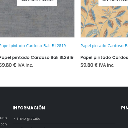
intado Cardoso Bali BL2819
Papel pintado Cardoso Bali BL6
pintado Cardoso Bali BL2819
€
59.80
€
IVA inc.
IVA inc.
INFORMACIÓN
PI
 una
Envío gratuito
 con