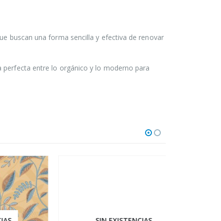
que buscan una forma sencilla y efectiva de renovar
a perfecta entre lo orgánico y lo moderno para
SIN EXISTENCIAS
SI