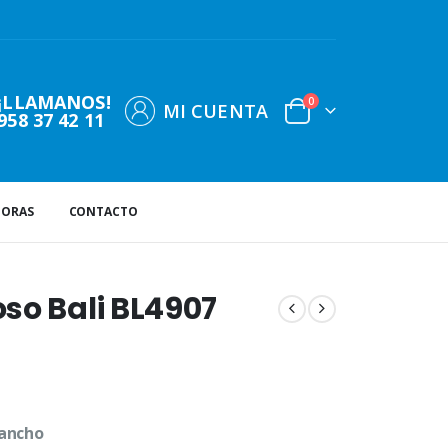
¡LLAMANOS!
0
MI CUENTA
958 37 42 11
DORAS
CONTACTO
so Bali BL4907
 ancho