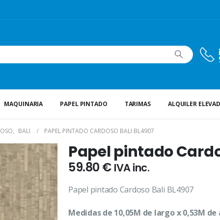
MAQUINARIA
PAPEL PINTADO
TARIMAS
ALQUILER ELEVA
DOSO
,
BALI
PAPEL PINTADO CARDOSO BALI BL4907
Papel pintado Cardo
59.80
€
IVA inc.
Papel pintado Cardoso Bali BL4907
Medidas de 10,05M de largo x 0,53M de