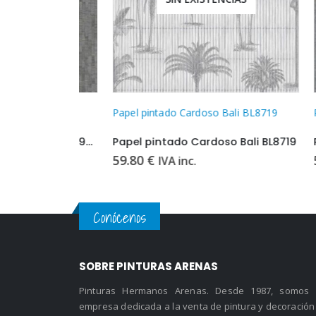
li BL4909
Papel pintado Cardoso Bali BL8719
Papel p
Papel pintado Cardoso Bali BL4909
Papel pintado Cardoso Bali BL8719
Papel 
59.80
€
59.80
IVA inc.
Conócenos
SOBRE PINTURAS ARENAS
Pinturas Hermanos Arenas. Desde 1987, somos
empresa dedicada a la venta de pintura y decoración