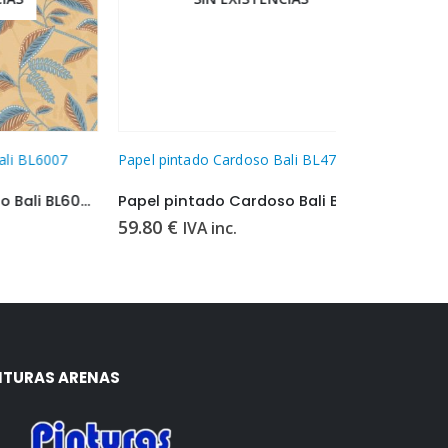
007
Papel pintado Cardoso Bali BL4710
Papel pintad
Papel pintado Cardoso Bali BL6007
Papel pintado Cardoso Bali BL4710
Papel pinta
59.80
€
59.80
€
IVA inc.
IVA 
NTURAS ARENAS