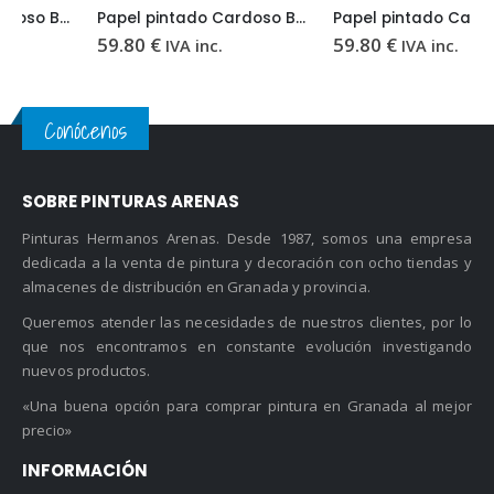
Papel pintado Cardoso Bali BL4919
Papel pintado Cardoso Bali BL6007
59.80
€
59.80
€
IVA inc.
IVA inc.
Conócenos
SOBRE PINTURAS ARENAS
Pinturas Hermanos Arenas. Desde 1987, somos una empresa
dedicada a la venta de pintura y decoración con ocho tiendas y
almacenes de distribución en Granada y provincia.
Queremos atender las necesidades de nuestros clientes, por lo
que nos encontramos en constante evolución investigando
nuevos productos.
«Una buena opción para comprar pintura en Granada al mejor
precio»
INFORMACIÓN