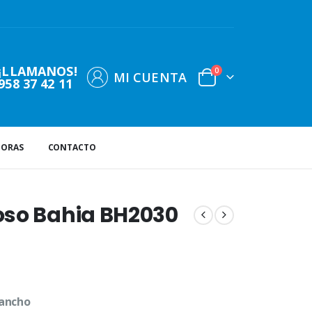
¡LLAMANOS!
0
MI CUENTA
958 37 42 11
DORAS
CONTACTO
oso Bahia BH2030
 ancho