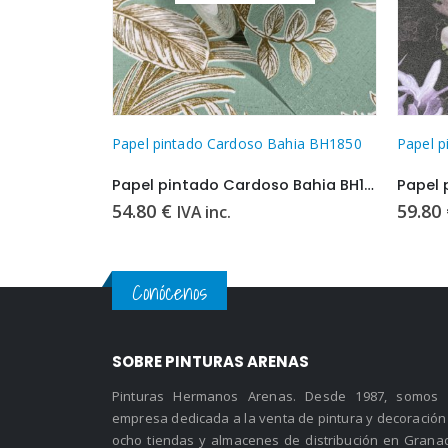
ahia BH1920
Papel pintado Cardoso Bahia BH1850
Papel 
Papel pintado Cardoso Bahia BH1920
Papel pintado Cardoso Bahia BH1850
54.80
€
59.80
IVA inc.
Conócenos
SOBRE PINTURAS ARENAS
Pinturas Hermanos Arenas. Desde 1987, somos
empresa dedicada a la venta de pintura y decoración
ocho tiendas y almacenes de distribución en Grana