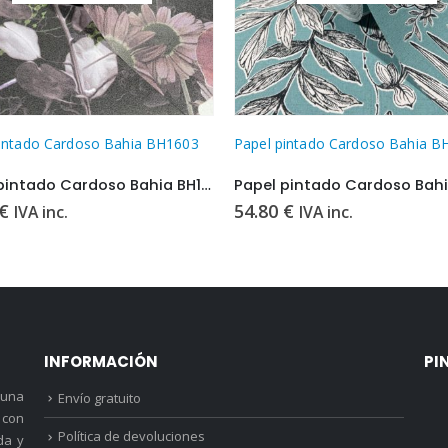
pintado Cardoso Bahia BH1603
Papel pintado Cardoso Bahia B
Papel pintado Cardoso Bahia BH1603
€
54.80
€
IVA inc.
IVA inc.
INFORMACIÓN
PI
 una
Envío gratuito
 con
Política de devoluciones
da y