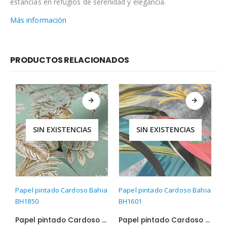
estancias en refugios de serenidad y elegancia.
Más información
PRODUCTOS RELACIONADOS
SIN EXISTENCIAS
SIN EXISTENCIAS
Papel pintado Cardoso Bahia
Papel pintado Cardoso Bahia
P
BH1850
BH1601
B
Papel pintado Cardoso Bahia BH1850
Papel pintado Cardoso Bahia BH1601