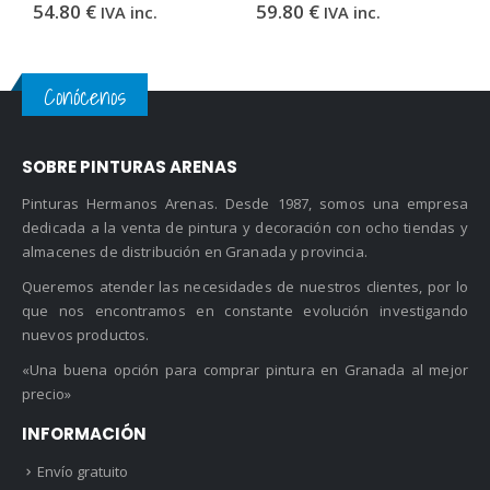
54.80
€
59.80
€
5
IVA inc.
IVA inc.
Conócenos
SOBRE PINTURAS ARENAS
Pinturas Hermanos Arenas. Desde 1987, somos una empresa
dedicada a la venta de pintura y decoración con ocho tiendas y
almacenes de distribución en Granada y provincia.
Queremos atender las necesidades de nuestros clientes, por lo
que nos encontramos en constante evolución investigando
nuevos productos.
«Una buena opción para comprar pintura en Granada al mejor
precio»
INFORMACIÓN
Envío gratuito