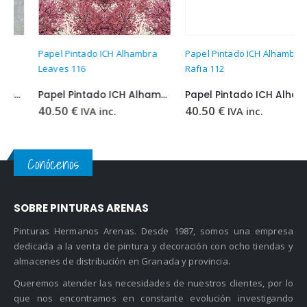
Este producto tiene múltiples variantes. Las opciones se pueden elegir en la página de producto
Este producto tiene múltiples variantes. Las opciones se pueden elegir en la página de producto
Papel Pintado ICH Alhambra
Papel Pintado ICH Alhambra
Leaves 116
Rafia 112
Papel Pintado ICH Alhambra Leaves 116
Papel Pintado ICH Alhambra Rafia 112
40.50
€
40.50
€
IVA inc.
IVA inc.
Conócenos
SOBRE PINTURAS ARENAS
Pinturas Hermanos Arenas. Desde 1987, somos una empresa
dedicada a la venta de pintura y decoración con ocho tiendas y
almacenes de distribución en Granada y provincia.
Queremos atender las necesidades de nuestros clientes, por lo
que nos encontramos en constante evolución investigando